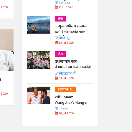
काळाची गरज आहे
शशी थरूर
31 Jul 2026
 2020
लेख
जम्मू-काश्मीरला राज्याचा
दर्जा देण्यासंदर्भात फोल
ठरलेली आश्वासनं
रामचंद्र गुहा
28 Jul 2026
लेख
प्रधानांच्याच काय
पंतप्रधानांच्या राजीनाम्यानेही
प्रश्न सुटणार नाही, पण...
स्नेहलता जाधव
23 Jul 2026
ी
EDITORIAL
 2020
Will Sonam
Wangchuk's Hunger
Strike Make a
Editor
Difference?
20 Jul 2026