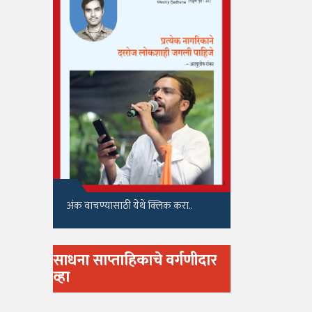
अंक वाचण्यासाठी येथे क्लिक करा..
साधना साप्ताहिकाचे वर्गणीदार
व्हा