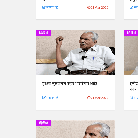
सय्यदभाई
21 Mar 2020
सय्
व्हिडिओ
व्हिडिओ
इथला मुसलमान कट्टर भारतीयच आहे!
हमीद
काम 
सय्यदभाई
21 Mar 2020
सय्
व्हिडिओ