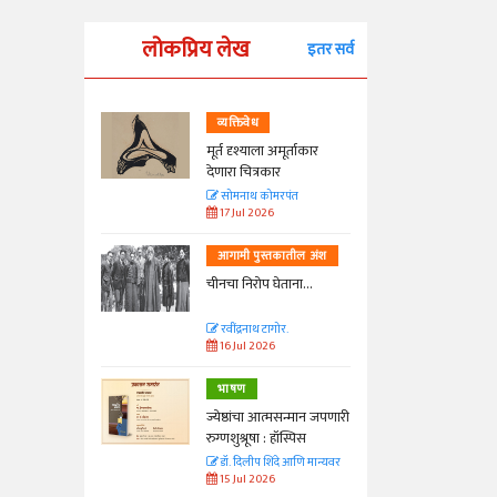
लोकप्रिय लेख
इतर सर्व
व्यक्तिवेध
्ताकार
मूर्त दृश्याला अमूर्ताकार
देणारा चित्रकार
त
सोमनाथ कोमरपंत
17 Jul 2026
तील अंश
आगामी पुस्तकातील अंश
ा...
चीनचा निरोप घेताना...
रवींद्रनाथ टागोर.
16 Jul 2026
भाषण
न्मान जपणारी
ज्येष्ठांचा आत्मसन्मान जपणारी
्पिस
रुग्णशुश्रूषा : हॉस्पिस
आणि मान्यवर
डॉ. दिलीप शिंदे आणि मान्यवर
15 Jul 2026