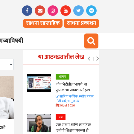
साधना साप्ताहिक
साधना प्रकाशन
च्याविषयी
या आठवड्यातील लेख
भाषण
्ताकार
'चीन भेटीतील भाषणे' या
पुस्तकाचा प्रकाशनसोहळा
त
सानिया कर्णिक, सतीश बागल,
नीती बडवे, भानू काळे
30 Jul 2026
पत्र
न्मान जपणारी
एक सक्षम आणि जागतिक
्पिस
श्री
दर्जाची शिक्षणव्यवस्था ही
आणि मान्यवर