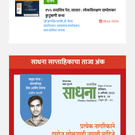
भाषण
१५५ सदाशिव पेठ, सातारा : लोकविलक्षण दाभोलकर
कुटुंबाची कथा
ज्ञानदेव म्हस्के, डॉ. शैला
08 Jul 2026
दाभोलकर, दत्तप्रसाद दाभोळकर,
दत्ता दामोदर नायक
साधना साप्ताहिकाचा ताजा अंक