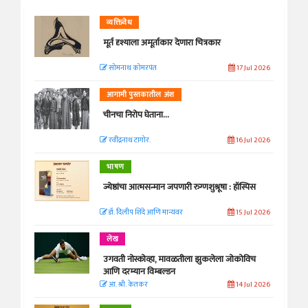
व्यक्तिवेध
मूर्त दृश्याला अमूर्ताकार देणारा चित्रकार
सोमनाथ कोमरपंत
17 Jul 2026
आगामी पुस्तकातील अंश
चीनचा निरोप घेताना...
रवींद्रनाथ टागोर.
16 Jul 2026
भाषण
ज्येष्ठांचा आत्मसन्मान जपणारी रुग्णशुश्रूषा : हॉस्पिस
डॉ. दिलीप शिंदे आणि मान्यवर
15 Jul 2026
लेख
उगवती नोस्कोव्हा, मावळतीला झुकलेला जोकोविच
आणि दरम्यान विम्बल्डन
आ. श्री. केतकर
14 Jul 2026