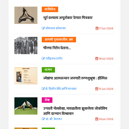
व्यक्तिवेध
मूर्त दृश्याला अमूर्ताकार देणारा चित्रकार
सोमनाथ कोमरपंत
17 Jul 2026
आगामी पुस्तकातील अंश
चीनचा निरोप घेताना...
रवींद्रनाथ टागोर.
16 Jul 2026
भाषण
ज्येष्ठांचा आत्मसन्मान जपणारी रुग्णशुश्रूषा : हॉस्पिस
डॉ. दिलीप शिंदे आणि मान्यवर
15 Jul 2026
लेख
उगवती नोस्कोव्हा, मावळतीला झुकलेला जोकोविच
आणि दरम्यान विम्बल्डन
आ. श्री. केतकर
14 Jul 2026