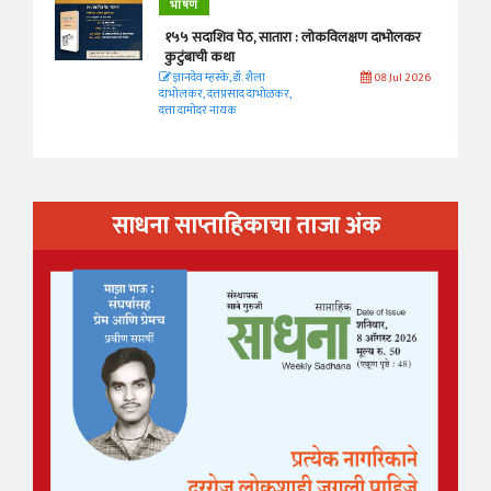
भाषण
१५५ सदाशिव पेठ, सातारा : लोकविलक्षण दाभोलकर
कुटुंबाची कथा
ज्ञानदेव म्हस्के, डॉ. शैला
08 Jul 2026
दाभोलकर, दत्तप्रसाद दाभोळकर,
दत्ता दामोदर नायक
साधना साप्ताहिकाचा ताजा अंक