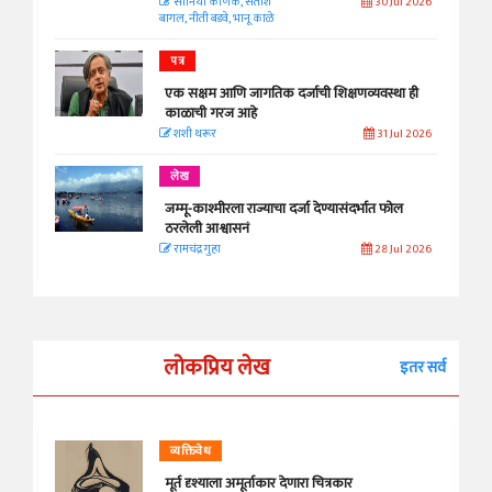
सानिया कर्णिक, सतीश
30 Jul 2026
बागल, नीती बडवे, भानू काळे
पत्र
एक सक्षम आणि जागतिक दर्जाची शिक्षणव्यवस्था ही
काळाची गरज आहे
शशी थरूर
31 Jul 2026
लेख
जम्मू-काश्मीरला राज्याचा दर्जा देण्यासंदर्भात फोल
ठरलेली आश्वासनं
रामचंद्र गुहा
28 Jul 2026
लोकप्रिय लेख
इतर सर्व
व्यक्तिवेध
मूर्त दृश्याला अमूर्ताकार देणारा चित्रकार