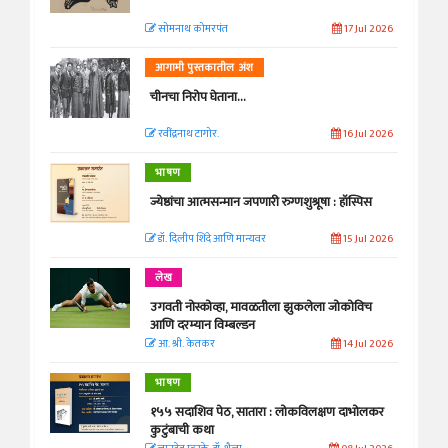
सोमनाथ कोमरपंत
17 Jul 2026
आगामी पुस्तकातील अंश
चीनचा निरोप घेताना...
रवींद्रनाथ टागोर.
16 Jul 2026
भाषण
ज्येष्ठांचा आत्मसन्मान जपणारी रुग्णशुश्रूषा : हॉस्पिस
डॉ. दिलीप शिंदे आणि मान्यवर
15 Jul 2026
लेख
उगवती नोस्कोव्हा, मावळतीला झुकलेला जोकोविच
आणि दरम्यान विम्बल्डन
आ. श्री. केतकर
14 Jul 2026
भाषण
१५५ सदाशिव पेठ, सातारा : लोकविलक्षण दाभोलकर
कुटुंबाची कथा