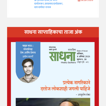
ज्ञानदेव म्हस्के, डॉ. शैला
08 Jul 2026
दाभोलकर, दत्तप्रसाद दाभोळकर,
दत्ता दामोदर नायक
साधना साप्ताहिकाचा ताजा अंक