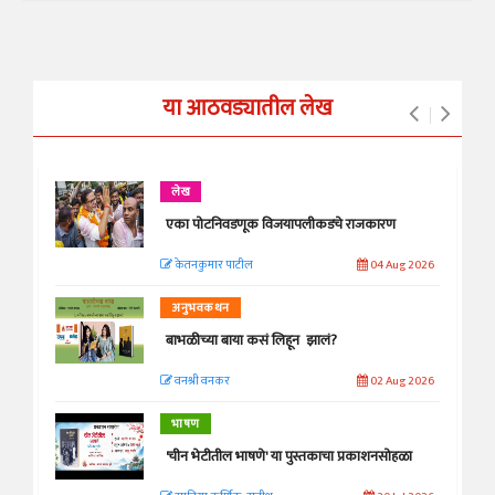
या आठवड्यातील लेख
लेख
एका पोटनिवडणूक विजयापलीकडचे राजकारण
केतनकुमार पाटील
04 Aug 2026
अनुभवकथन
बाभळीच्या बाया कसं लिहून झालं?
वनश्री वनकर
02 Aug 2026
भाषण
'चीन भेटीतील भाषणे' या पुस्तकाचा प्रकाशनसोहळा