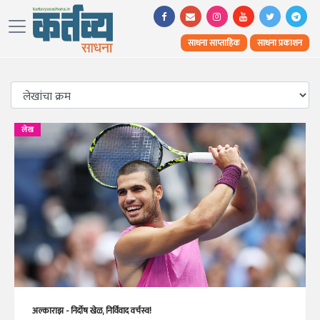
साधना साप्ताहिक
साधना प्रकाशन
लेख
अल्काराझ - निर्दोष खेळ, निर्विवाद वर्चस्व!