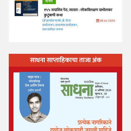
भाषण
१५५ सदाशिव पेठ, सातारा : लोकविलक्षण दाभोलकर
कुटुंबाची कथा
ज्ञानदेव म्हस्के, डॉ. शैला
08 Jul 2026
दाभोलकर, दत्तप्रसाद दाभोळकर,
दत्ता दामोदर नायक
साधना साप्ताहिकाचा ताजा अंक