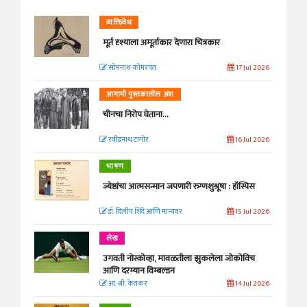
व्यक्तिवेध
मूर्त दृश्याला अमूर्ताकार देणारा चित्रकार
सोमनाथ कोमरपंत
17 Jul 2026
आगामी पुस्तकातील अंश
चीनचा निरोप घेताना...
रवींद्रनाथ टागोर.
16 Jul 2026
भाषण
ज्येष्ठांचा आत्मसन्मान जपणारी रुग्णशुश्रूषा : हॉस्पिस
डॉ. दिलीप शिंदे आणि मान्यवर
15 Jul 2026
लेख
उगवती नोस्कोव्हा, मावळतीला झुकलेला जोकोविच
आणि दरम्यान विम्बल्डन
आ. श्री. केतकर
14 Jul 2026