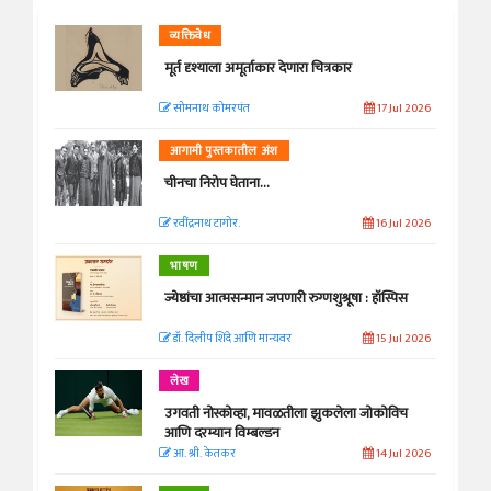
व्यक्तिवेध
मूर्त दृश्याला अमूर्ताकार देणारा चित्रकार
सोमनाथ कोमरपंत
17 Jul 2026
आगामी पुस्तकातील अंश
चीनचा निरोप घेताना...
रवींद्रनाथ टागोर.
16 Jul 2026
भाषण
ज्येष्ठांचा आत्मसन्मान जपणारी रुग्णशुश्रूषा : हॉस्पिस
डॉ. दिलीप शिंदे आणि मान्यवर
15 Jul 2026
लेख
उगवती नोस्कोव्हा, मावळतीला झुकलेला जोकोविच
आणि दरम्यान विम्बल्डन
आ. श्री. केतकर
14 Jul 2026