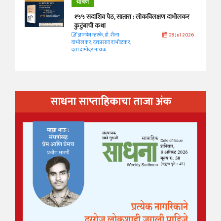
भाषण
१५५ सदाशिव पेठ, सातारा : लोकविलक्षण दाभोलकर
कुटुंबाची कथा
ज्ञानदेव म्हस्के, डॉ. शैला
08 Jul 2026
दाभोलकर, दत्तप्रसाद दाभोळकर,
दत्ता दामोदर नायक
साधना साप्ताहिकाचा ताजा अंक