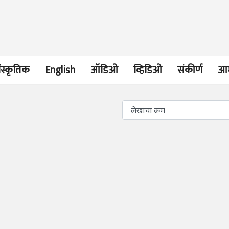
ंस्कृतिक
English
ऑडिओ
व्हिडिओ
संकीर्ण
आम
भाषण
व्यक्तिवेध
'चीन भेटीतील भाषणे' या
मूर्त दृश्याला अमूर
पुस्तकाचा प्रकाशनसोहळा
देणारा चित्रकार
सानिया कर्णिक, सतीश बागल,
सोमनाथ कोमरपं
नीती बडवे, भानू काळे
17 Jul 2026
30 Jul 2026
भाषण
पत्र
ज्येष्ठांचा आत्मस
एक सक्षम आणि जागतिक
रुग्णशुश्रूषा : हॉस
दर्जाची शिक्षणव्यवस्था ही
डॉ. दिलीप शिंदे 