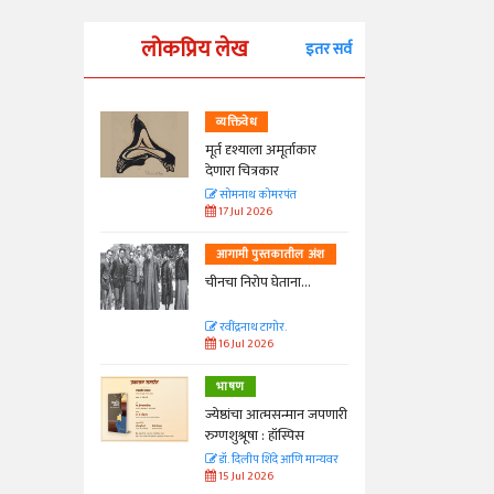
लोकप्रिय लेख
इतर सर्व
व्यक्तिवेध
्ताकार
मूर्त दृश्याला अमूर्ताकार
देणारा चित्रकार
त
सोमनाथ कोमरपंत
17 Jul 2026
तील अंश
आगामी पुस्तकातील अंश
ा...
चीनचा निरोप घेताना...
रवींद्रनाथ टागोर.
16 Jul 2026
भाषण
न्मान जपणारी
ज्येष्ठांचा आत्मसन्मान जपणारी
्पिस
रुग्णशुश्रूषा : हॉस्पिस
आणि मान्यवर
डॉ. दिलीप शिंदे आणि मान्यवर
15 Jul 2026