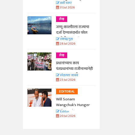
काळाची गरज आहे
शशी थरूर
31 Jul 2026
लेख
जम्मू-काश्मीरला राज्याचा
दर्जा देण्यासंदर्भात फोल
ठरलेली आश्वासनं
रामचंद्र गुहा
28 Jul 2026
लेख
प्रधानांच्याच काय
पंतप्रधानांच्या राजीनाम्यानेही
प्रश्न सुटणार नाही, पण...
स्नेहलता जाधव
23 Jul 2026
EDITORIAL
Will Sonam
Wangchuk's Hunger
Strike Make a
Editor
Difference?
20 Jul 2026