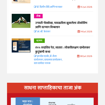
डॉ. दिलीप शिंदे आणि मान्यवर
15 Jul 2026
लेख
उगवती नोस्कोव्हा, मावळतीला झुकलेला जोकोविच
आणि दरम्यान विम्बल्डन
आ. श्री. केतकर
14 Jul 2026
भाषण
१५५ सदाशिव पेठ, सातारा : लोकविलक्षण दाभोलकर
कुटुंबाची कथा
ज्ञानदेव म्हस्के, डॉ. शैला
08 Jul 2026
दाभोलकर, दत्तप्रसाद दाभोळकर,
दत्ता दामोदर नायक
साधना साप्ताहिकाचा ताजा अंक