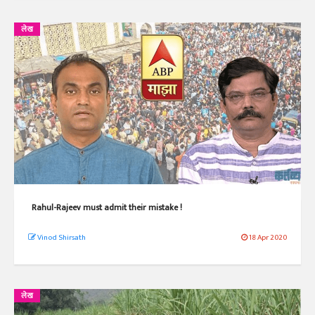
लेख
Rahul-Rajeev must admit their mistake !
Vinod Shirsath
18 Apr 2020
लेख