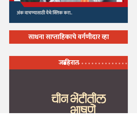
अंक वाचण्यासाठी येथे क्लिक करा..
साधना साप्ताहिकाचे वर्गणीदार व्हा
जाहिरात