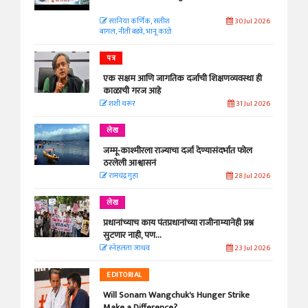
सानिया कर्णिक, सतीश
30 Jul 2026
बागल, नीती बडवे, भानू काळे
पत्र
एक सक्षम आणि जागतिक दर्जाची शिक्षणव्यवस्था ही
काळाची गरज आहे
शशी थरूर
31 Jul 2026
लेख
जम्मू-काश्मीरला राज्याचा दर्जा देण्यासंदर्भात फोल
ठरलेली आश्वासनं
रामचंद्र गुहा
28 Jul 2026
लेख
प्रधानांच्याच काय पंतप्रधानांच्या राजीनाम्यानेही प्रश्न
सुटणार नाही, पण...
स्नेहलता जाधव
23 Jul 2026
EDITORIAL
Will Sonam Wangchuk's Hunger Strike
Make a Difference?