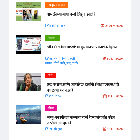
अनुभवकथन
बाभळीच्या बाया कसं लिहून झालं?
वनश्री वनकर
02 Aug 2026
भाषण
'चीन भेटीतील भाषणे' या पुस्तकाचा प्रकाशनसोहळा
सानिया कर्णिक, सतीश
30 Jul 2026
बागल, नीती बडवे, भानू काळे
पत्र
एक सक्षम आणि जागतिक दर्जाची शिक्षणव्यवस्था ही
काळाची गरज आहे
शशी थरूर
31 Jul 2026
लेख
जम्मू-काश्मीरला राज्याचा दर्जा देण्यासंदर्भात फोल
ठरलेली आश्वासनं
रामचंद्र गुहा
28 Jul 2026