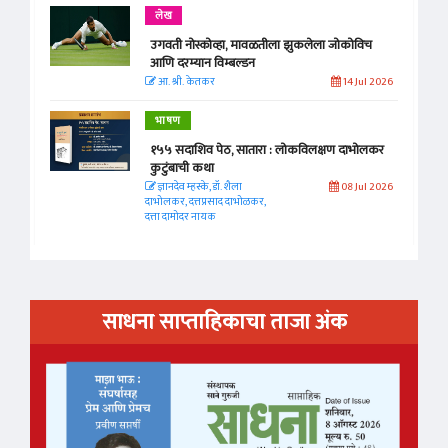
लेख
उगवती नोस्कोव्हा, मावळतीला झुकलेला जोकोविच
आणि दरम्यान विम्बल्डन
आ. श्री. केतकर
14 Jul 2026
भाषण
१५५ सदाशिव पेठ, सातारा : लोकविलक्षण दाभोलकर
कुटुंबाची कथा
ज्ञानदेव म्हस्के, डॉ. शैला
08 Jul 2026
दाभोलकर, दत्तप्रसाद दाभोळकर,
दत्ता दामोदर नायक
साधना साप्ताहिकाचा ताजा अंक