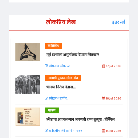
लोकप्रिय लेख
इतर सर्व
व्यक्तिवेध
मूर्त दृश्याला अमूर्ताकार देणारा चित्रकार
सोमनाथ कोमरपंत
17 Jul 2026
आगामी पुस्तकातील अंश
चीनचा निरोप घेताना...
रवींद्रनाथ टागोर.
16 Jul 2026
भाषण
ज्येष्ठांचा आत्मसन्मान जपणारी रुग्णशुश्रूषा : हॉस्पिस
डॉ. दिलीप शिंदे आणि मान्यवर
15 Jul 2026