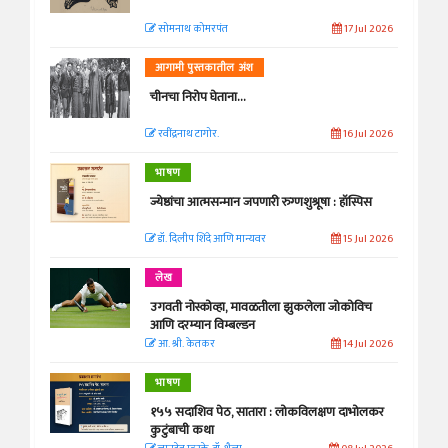
सोमनाथ कोमरपंत
17 Jul 2026
आगामी पुस्तकातील अंश
चीनचा निरोप घेताना...
रवींद्रनाथ टागोर.
16 Jul 2026
भाषण
ज्येष्ठांचा आत्मसन्मान जपणारी रुग्णशुश्रूषा : हॉस्पिस
डॉ. दिलीप शिंदे आणि मान्यवर
15 Jul 2026
लेख
उगवती नोस्कोव्हा, मावळतीला झुकलेला जोकोविच
आणि दरम्यान विम्बल्डन
आ. श्री. केतकर
14 Jul 2026
भाषण
१५५ सदाशिव पेठ, सातारा : लोकविलक्षण दाभोलकर
कुटुंबाची कथा