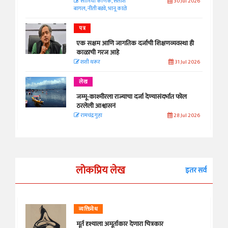
सानिया कर्णिक, सतीश
30 Jul 2026
बागल, नीती बडवे, भानू काळे
पत्र
एक सक्षम आणि जागतिक दर्जाची शिक्षणव्यवस्था ही
काळाची गरज आहे
शशी थरूर
31 Jul 2026
लेख
जम्मू-काश्मीरला राज्याचा दर्जा देण्यासंदर्भात फोल
ठरलेली आश्वासनं
रामचंद्र गुहा
28 Jul 2026
लोकप्रिय लेख
इतर सर्व
व्यक्तिवेध
मूर्त दृश्याला अमूर्ताकार देणारा चित्रकार