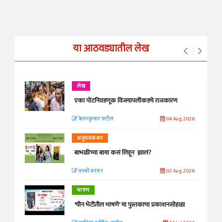
या आठवड्यातील लेख
लेख
एका पोटनिवडणूक विजयापलीकडचे राजकारण
केतनकुमार पाटील
04 Aug 2026
अनुभवकथन
बाभळीच्या बाया कसं लिहून झालं?
वनश्री वनकर
02 Aug 2026
भाषण
'चीन भेटीतील भाषणे' या पुस्तकाचा प्रकाशनसोहळा