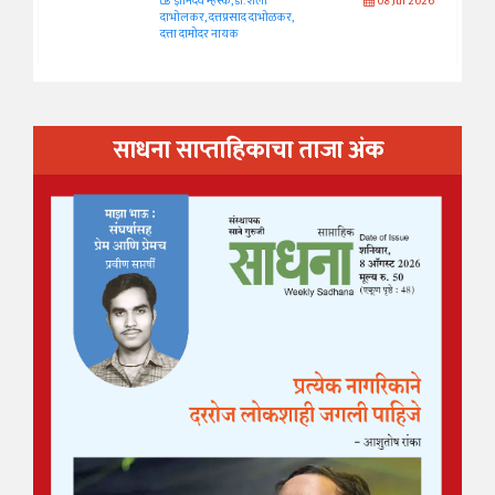
ज्ञानदेव म्हस्के, डॉ. शैला
08 Jul 2026
दाभोलकर, दत्तप्रसाद दाभोळकर,
दत्ता दामोदर नायक
साधना साप्ताहिकाचा ताजा अंक