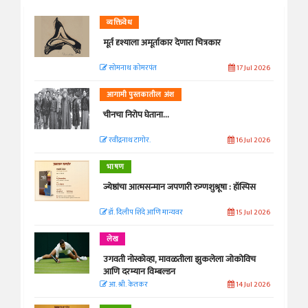
व्यक्तिवेध
मूर्त दृश्याला अमूर्ताकार देणारा चित्रकार
सोमनाथ कोमरपंत
17 Jul 2026
आगामी पुस्तकातील अंश
चीनचा निरोप घेताना...
रवींद्रनाथ टागोर.
16 Jul 2026
भाषण
ज्येष्ठांचा आत्मसन्मान जपणारी रुग्णशुश्रूषा : हॉस्पिस
डॉ. दिलीप शिंदे आणि मान्यवर
15 Jul 2026
लेख
उगवती नोस्कोव्हा, मावळतीला झुकलेला जोकोविच
आणि दरम्यान विम्बल्डन
आ. श्री. केतकर
14 Jul 2026