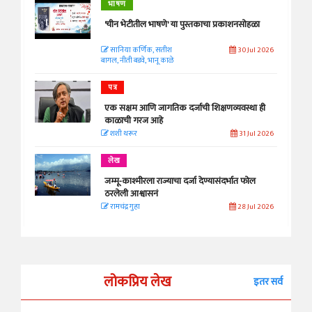
भाषण
'चीन भेटीतील भाषणे' या पुस्तकाचा प्रकाशनसोहळा
सानिया कर्णिक, सतीश
30 Jul 2026
बागल, नीती बडवे, भानू काळे
पत्र
एक सक्षम आणि जागतिक दर्जाची शिक्षणव्यवस्था ही
काळाची गरज आहे
शशी थरूर
31 Jul 2026
लेख
जम्मू-काश्मीरला राज्याचा दर्जा देण्यासंदर्भात फोल
ठरलेली आश्वासनं
रामचंद्र गुहा
28 Jul 2026
लोकप्रिय लेख
इतर सर्व