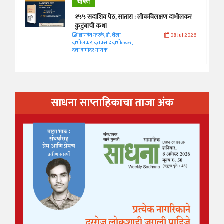
भाषण
१५५ सदाशिव पेठ, सातारा : लोकविलक्षण दाभोलकर
कुटुंबाची कथा
ज्ञानदेव म्हस्के, डॉ. शैला
08 Jul 2026
दाभोलकर, दत्तप्रसाद दाभोळकर,
दत्ता दामोदर नायक
साधना साप्ताहिकाचा ताजा अंक