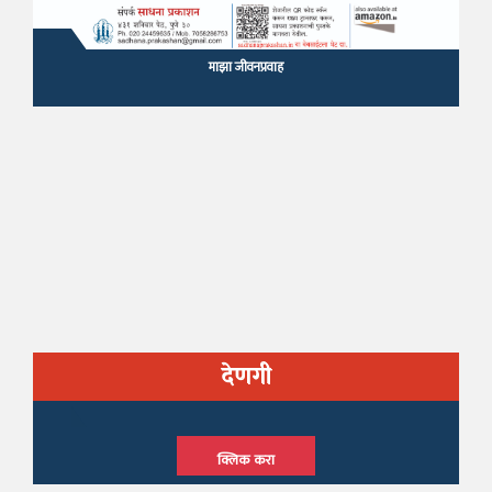
माझा जीवनप्रवाह
देणगी
क्लिक करा